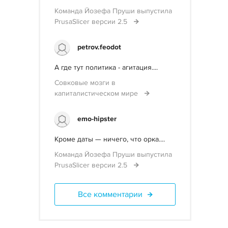
Команда Йозефа Пруши выпустила
PrusaSlicer версии 2.5
petrov.feodot
А где тут политика - агитация....
Совковые мозги в
капиталистическом мире
emo-hipster
Кроме даты — ничего, что орка....
Команда Йозефа Пруши выпустила
PrusaSlicer версии 2.5
Все комментарии