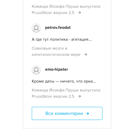
Команда Йозефа Пруши выпустила
PrusaSlicer версии 2.5
petrov.feodot
А где тут политика - агитация....
Совковые мозги в
капиталистическом мире
emo-hipster
Кроме даты — ничего, что орка....
Команда Йозефа Пруши выпустила
PrusaSlicer версии 2.5
Все комментарии