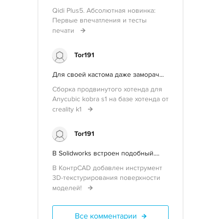
Qidi Plus5. Абсолютная новинка:
Первые впечатления и тесты
печати
Tor191
Для своей кастома даже заморач...
Сборка продвинутого хотенда для
Anycubic kobra s1 на базе хотенда от
creality k1
Tor191
В Solidworks встроен подобный....
В КонтрCAD добавлен инструмент
3D-текстурирования поверхности
моделей!
Все комментарии