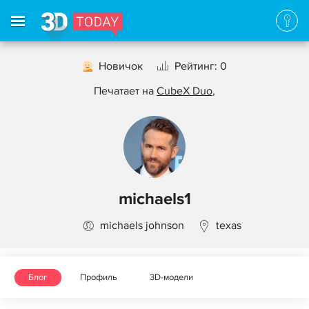
Новичок
Рейтинг: 0
Печатает на
CubeX Duo
,
michaels1
michaels johnson
texas
Блог
Профиль
3D-модели