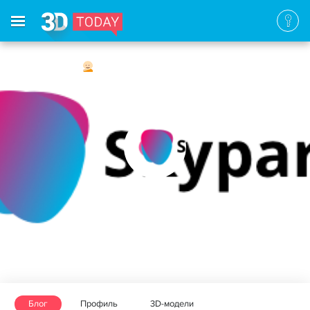
Новичок
Рейтинг: 0
Печатает на
VORTEX GIANT
,
Lsport
Владимир Уланов
Санкт-Петербург, Россия
Блог
Профиль
3D-модели