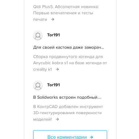
Qidi Plus5. Абсолютная новинка:
Первые впечатления и тесты
печати
Tor191
Для своей кастома даже заморач...
Сборка продвинутого хотенда для
Anycubic kobra s1 на базе хотенда от
creality k1
Tor191
В Solidworks встроен подобный....
В КонтрCAD добавлен инструмент
3D-текстурирования поверхности
моделей!
Все комментарии