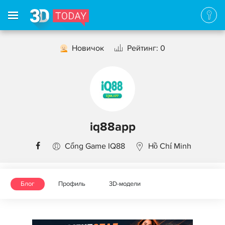
Новичок
Рейтинг: 0
iq88app
Cổng Game IQ88
Hồ Chí Minh
Блог
Профиль
3D-модели