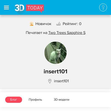
Новичок
Рейтинг: 0
Печатает на
Two Trees Sapphire S
insert101
insert101
Блог
Профиль
3D-модели