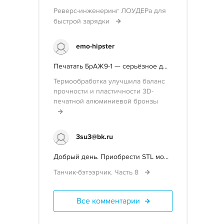
Реверс-инженеринг ЛОУДЕРа для
быстрой зарядки
emo-hipster
Печатать БрАЖ9-1 — серьёзное д...
Термообработка улучшила баланс
прочности и пластичности 3D-
печатной алюминиевой бронзы
3su3@bk.ru
Добрый день. Приобрести STL мо...
Танчик-бэтээрчик. Часть 8
Все комментарии