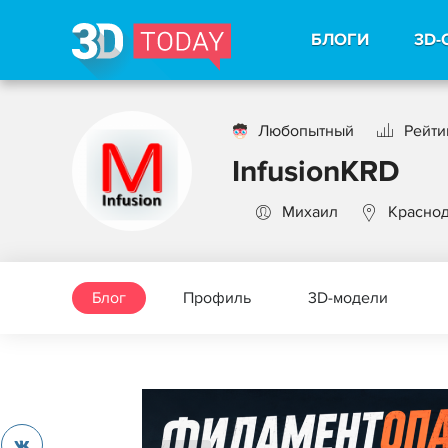
БЛОГИ
3D-
Любопытный
Рейтин
InfusionKRD
Михаил
Красно
Блог
Профиль
3D-модели