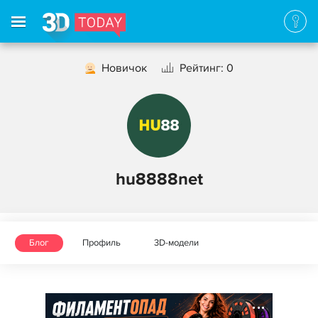
Новичок
Рейтинг: 0
hu8888net
Блог
Профиль
3D-модели