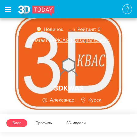
Новичок
Рейтинг: 0
Печатает на
PICASO Designer Classic
,
3DKWAS
Александр
Курск
Блог
Профиль
3D-модели