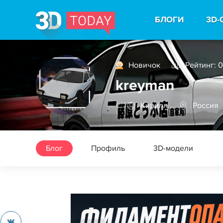
БЛОГИ
3D-
Новичок
Рейтинг: 0
kreyman
Кирилл
Россия
Блог
Профиль
3D-модели