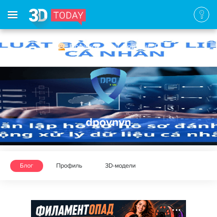
Новичок
Рейтинг: 0
dpovnvn
Блог
Профиль
3D-модели