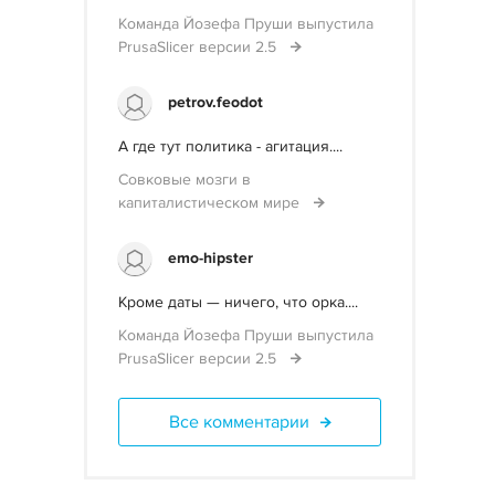
Команда Йозефа Пруши выпустила
PrusaSlicer версии 2.5
petrov.feodot
А где тут политика - агитация....
Совковые мозги в
капиталистическом мире
emo-hipster
Кроме даты — ничего, что орка....
Команда Йозефа Пруши выпустила
PrusaSlicer версии 2.5
Все комментарии