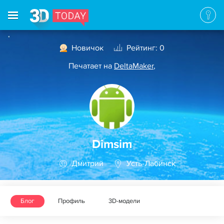
Новичок
Рейтинг: 0
Печатает на
DeltaMaker
,
Dimsim
Дмитрий
Усть-Лабинск
Блог
Профиль
3D-модели