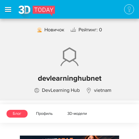
Новичок
Рейтинг: 0
devlearninghubnet
DevLearning Hub
vietnam
Блог
Профиль
3D-модели