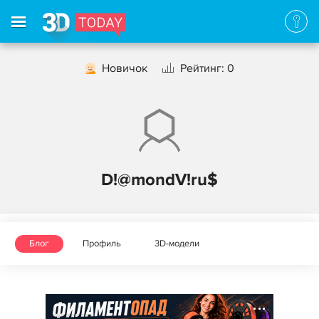
Новичок
Рейтинг: 0
D!@mondV!ru$
Блог
Профиль
3D-модели