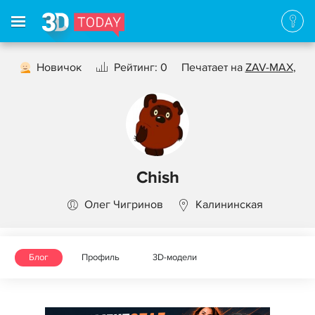
Новичок
Рейтинг: 0
Печатает на
ZAV-MAX
,
Chish
Олег Чигринов
Калининская
Блог
Профиль
3D-модели