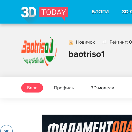
БЛОГИ
3D-
Новичок
Рейтинг: 0
baotriso1
Блог
Профиль
3D-модели