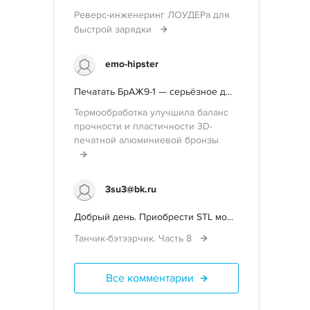
Реверс-инженеринг ЛОУДЕРа для
быстрой зарядки
emo-hipster
Печатать БрАЖ9-1 — серьёзное д...
Термообработка улучшила баланс
прочности и пластичности 3D-
печатной алюминиевой бронзы
3su3@bk.ru
Добрый день. Приобрести STL мо...
Танчик-бэтээрчик. Часть 8
Все комментарии