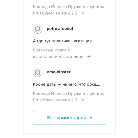
Команда Йозефа Пруши выпустила
PrusaSlicer версии 2.5
petrov.feodot
А где тут политика - агитация....
Совковые мозги в
капиталистическом мире
emo-hipster
Кроме даты — ничего, что орка....
Команда Йозефа Пруши выпустила
PrusaSlicer версии 2.5
Все комментарии