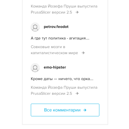
Команда Йозефа Пруши выпустила
PrusaSlicer версии 2.5
petrov.feodot
А где тут политика - агитация....
Совковые мозги в
капиталистическом мире
emo-hipster
Кроме даты — ничего, что орка....
Команда Йозефа Пруши выпустила
PrusaSlicer версии 2.5
Все комментарии