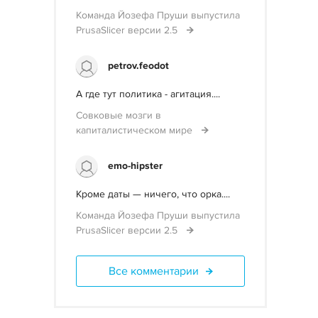
Команда Йозефа Пруши выпустила
PrusaSlicer версии 2.5
petrov.feodot
А где тут политика - агитация....
Совковые мозги в
капиталистическом мире
emo-hipster
Кроме даты — ничего, что орка....
Команда Йозефа Пруши выпустила
PrusaSlicer версии 2.5
Все комментарии