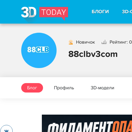
БЛОГИ
3D-
Новичок
Рейтинг: 0
88clbv3com
Блог
Профиль
3D-модели