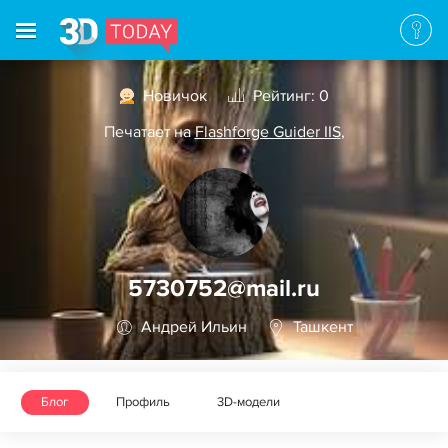
Новичок
Рейтинг: 0
Печатает на
Flashforge Guider IIS
,
5730752@mail.ru
Андрей Ильин
Ташкент
Блог
Профиль
3D-модели