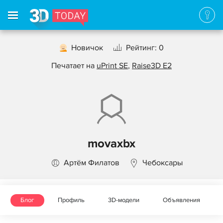
Новичок
Рейтинг: 0
Печатает на
uPrint SE
,
Raise3D E2
movaxbx
Артём Филатов
Чебоксары
Блог
Профиль
3D-модели
Объявления