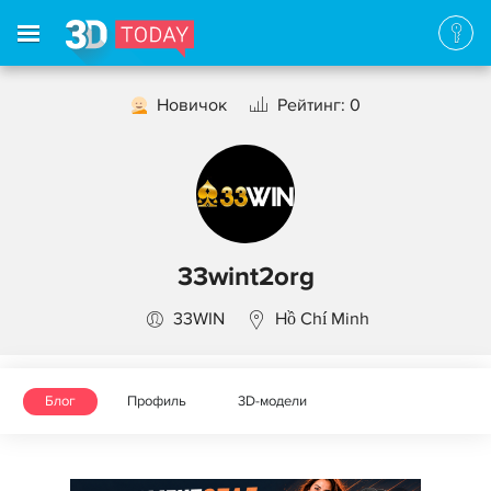
Новичок
Рейтинг: 0
33wint2org
33WIN
Hồ Chí Minh
Блог
Профиль
3D-модели