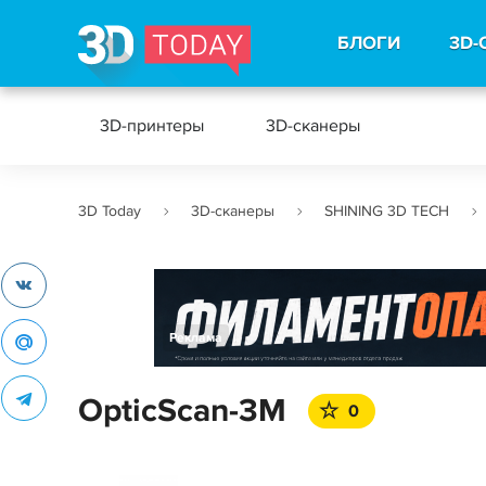
БЛОГИ
3D-
3D-принтеры
3D-сканеры
3D Today
3D-сканеры
SHINING 3D TECH
Реклама
OpticScan-3M
0