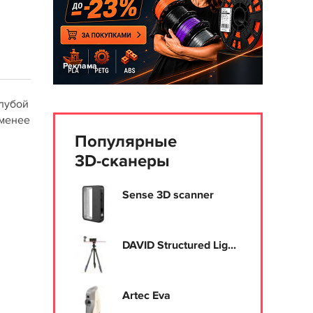
Реклама
олубой
 менее
Популярные
3D-сканеры
Sense 3D scanner
DAVID Structured Lig...
Artec Eva