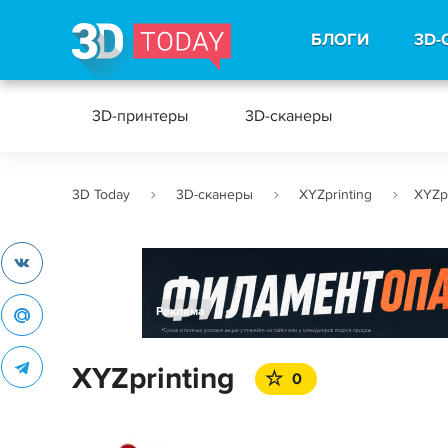
БЛОГИ
3D-
3D-принтеры
3D-сканеры
3D Today
3D-сканеры
XYZprinting
XYZpr
Реклама
XYZprinting
0