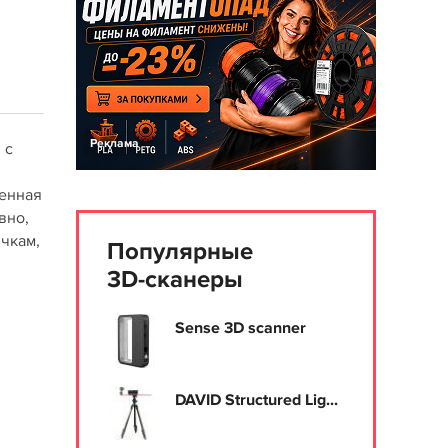
Реклама
 с
оенная
вно,
ичкам,
Популярные
3D-сканеры
Sense 3D scanner
DAVID Structured Lig...