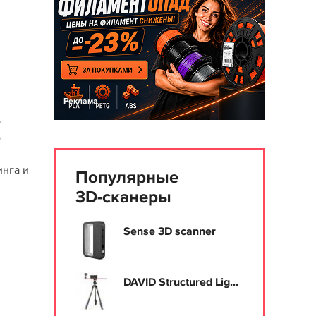
Реклама
о
о
инга и
Популярные
3D-сканеры
Sense 3D scanner
DAVID Structured Lig...