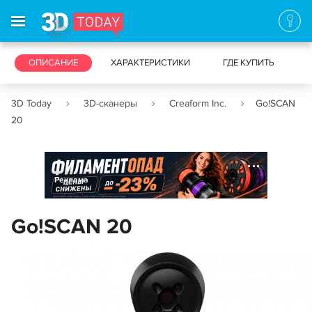
3D-ПРИНТЕРЫ
ОПИСАНИЕ
ХАРАКТЕРИСТИКИ
3D-СКАНЕРЫ
ГДЕ КУПИТЬ
3D Today
3D-сканеры
Creaform Inc.
Go!SCAN
20
Реклама
Go!SCAN 20